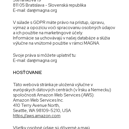
811 05 Bratislava - Slovenská republika
E-mail: dar@magna.org
V súlade s GDPR máte právo na prístup, úpravu,
výmaz a opozíciu voči spracovaniu osobných údajov
a ich použitie na marketingové účely.
Informácie sa uchovávajú v našej databáze a slúžia
výlučne na vnútorné použitie v rámci MAGNA.
Svoje práva si môžete uplatniť tu:
E-mail: dar@magna.org
HOSŤOVANIE
Táto webová stránka je uložená výlučne v
európskych dátových centrách (v Írsku a Nemecku)
spoločnosti Amazon Web Services (AWS):
Amazon Web Services Inc.
410 Terry Avenue North,
Seattle, WA 98109-5210, USA
https://aws.amazon.com
Všetky osobné údaje sú dôverné a majú