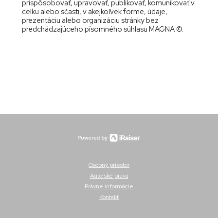
prispôsobovať, upravovať, publikovať, komunikovať v
celku alebo sčasti, v akejkoľvek forme, údaje,
prezentáciu alebo organizáciu stránky bez
predchádzajúceho písomného súhlasu MAGNA ©.
Osobný priestor
Autorské práva
Právne informácie
Kontakt